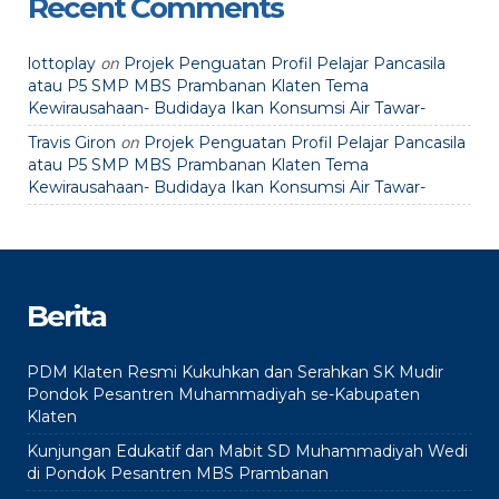
Recent Comments
on
lottoplay
Projek Penguatan Profil Pelajar Pancasila
atau P5 SMP MBS Prambanan Klaten Tema
Kewirausahaan- Budidaya Ikan Konsumsi Air Tawar-
on
Travis Giron
Projek Penguatan Profil Pelajar Pancasila
atau P5 SMP MBS Prambanan Klaten Tema
Kewirausahaan- Budidaya Ikan Konsumsi Air Tawar-
Berita
PDM Klaten Resmi Kukuhkan dan Serahkan SK Mudir
Pondok Pesantren Muhammadiyah se-Kabupaten
Klaten
Kunjungan Edukatif dan Mabit SD Muhammadiyah Wedi
di Pondok Pesantren MBS Prambanan