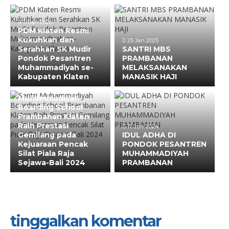
11 Jan 2026
PDM Klaten Resmi
Kukuhkan dan
25 Jan 2025
Serahkan SK Mudir
SANTRI MBS
Pondok Pesantren
PRAMBANAN
Muhammadiyah se-
MELAKSANAKAN
Kabupaten Klaten
MANASIK HAJI
30 Dec 2024
Santri
Muhammadiyah
Boarding School
Prambanan Klaten
Raih Prestasi
17 Jun 2024
Gemilang pada
IDUL ADHA DI
Kejuaraan Pencak
PONDOK PESANTREN
Silat Piala Raja
MUHAMMADIYAH
Sejawa-Bali 2024
PRAMBANAN
tinggalkan komentar