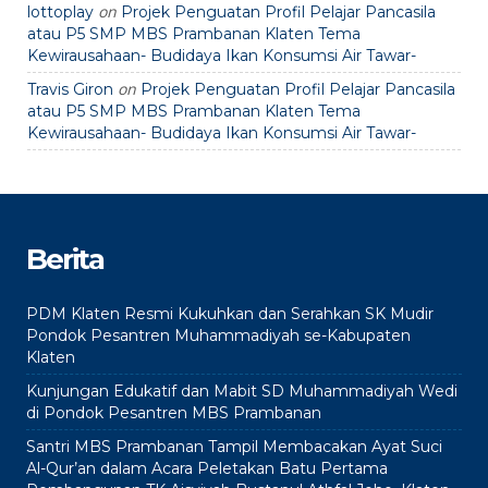
on
lottoplay
Projek Penguatan Profil Pelajar Pancasila
atau P5 SMP MBS Prambanan Klaten Tema
Kewirausahaan- Budidaya Ikan Konsumsi Air Tawar-
on
Travis Giron
Projek Penguatan Profil Pelajar Pancasila
atau P5 SMP MBS Prambanan Klaten Tema
Kewirausahaan- Budidaya Ikan Konsumsi Air Tawar-
Berita
PDM Klaten Resmi Kukuhkan dan Serahkan SK Mudir
Pondok Pesantren Muhammadiyah se-Kabupaten
Klaten
Kunjungan Edukatif dan Mabit SD Muhammadiyah Wedi
di Pondok Pesantren MBS Prambanan
Santri MBS Prambanan Tampil Membacakan Ayat Suci
Al-Qur’an dalam Acara Peletakan Batu Pertama