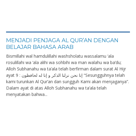
MENJADI PENJAGA AL QUR’AN DENGAN
BELAJAR BAHASA ARAB
Bismillahi wal hamdulillahi washsholatu wassalamu ‘ala
rosulillahi wa ‘ala alihi wa sohbihi wa man walahu wa ba’du;
Alloh Subhanahu wa ta’ala telah berfirman dalam surat Al Hijr
ayat 9 : إنا نحن نزلنا الذكر و إنا له لحافظون “Sesungguhnya telah
kami turunkan Al Qur’an dan sungguh Kami akan menjaganya”.
Dalam ayat di atas Alloh Subhanahu wa ta’ala telah
menyatakan bahwa...