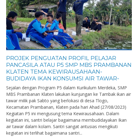
PROJEK PENGUATAN PROFIL PELAJAR
PANCASILA ATAU P5 SMP MBS PRAMBANAN
KLATEN TEMA KEWIRAUSAHAAN-
BUDIDAYA IKAN KONSUMSI AIR TAWAR-
Sejalan dengan Program P5 dalam Kurikulum Merdeka, SMP
MBS Prambanan Klaten lakukan kunjungan ke Tambak ikan air
tawar milik pak Sabto yang berlokasi di desa Tlogo,
Kecamatan Prambanan, Klaten pada hari Ahad (27/08/2023)
Kegiatan P5 ini mengusung tema Kewirausahaan. Dalam
kegiatan ini, santri belajar bagaimana membudidayakan Ikan
air tawar dalam kolam. Santri sangat antusias mengikuti
kegiatan ini terlihat bagaimana santri...